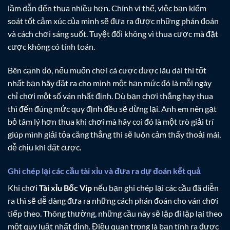
lầm dẫn đến thua nhiều hơn. Chính vì thế, việc bạn kiểm
soát tốt cảm xúc của mình sẽ đưa ra được những phán đoán
và cách chơi sáng suốt. Tuyệt đối không vì thua cược mà đặt
cược không có tính toán.
Bên cạnh đó, nếu muốn chơi cá cược được lâu dài thì tốt
nhất bạn hãy đặt ra cho mình một hạn mức đó là mỗi ngày
chỉ chơi một số ván nhất định. Dù bạn chơi thắng hay thua
thì đến đúng mức quy định đều sẽ dừng lại. Anh em nên gạt
bỏ tâm lý hơn thua khi chơi mà hãy coi đó là một trò giải trí
giúp mình giải tỏa căng thẳng thì sẽ luôn cảm thấy thoải mái,
dễ chịu khi đặt cược.
Ghi chép lại các cầu tài xỉu và đưa ra dự đoán kết quả
Khi chơi
Tài xỉu Bốc Vip
nếu bạn ghi chép lại các cầu đã diễn
ra thì sẽ dễ dàng đưa ra những cách phán đoán cho ván chơi
tiếp theo. Thông thường, những cầu này sẽ lặp đi lặp lại theo
một quy luật nhất định. Điều quan trọng là bạn tính ra được