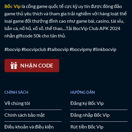
Bốc Vip
là cổng game quốc tế cực kỳ uy tín được đông đảo
game thủ yêu thích và tham gia trải nghiệm với hàng loạt thể
loại game đổi thưởng đỉnh cao như game bài, casino, tài xỉu,
bắn cá, nổ hũ, xổ số, thể thao,...Tải BocVip Club APK 2024
nhận giftcode 50k cho tân thủ.
#bocvip #bocvipclub #taibocvip #bocvipmy #linkbocvip
NHẬN CODE
CHÍNH SÁCH
HƯỚNG DẪN
Về chúng tôi
Đăng ký Bốc Vip
Chính sách bảo mật
Đăng nhập Bốc Vip
Điều khoản và điều kiện
Rút tiền Bốc Vip