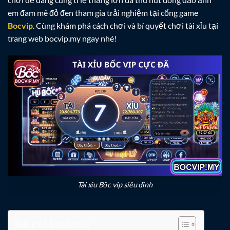
em đam mê đỏ đen tham gia trải nghiệm tại cổng game
Bocvip
. Cùng khám phá cách chơi và bí quyết chơi tài xỉu tại
trang web bocvip.my ngay nhé!
Tài xỉu Bốc vip siêu đỉnh
Table of Contents