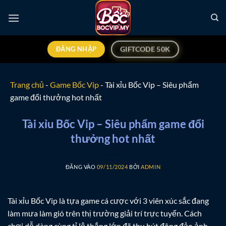
Bỏ
qua
nội
dung
GIFTCODE 50K
ĐĂNG NHẬP
Trang chủ
-
Game Bốc Vip
-
Tài xỉu Bốc Vip – Siêu phẩm
game đổi thưởng hot nhất
Tài xỉu Bốc Vip – Siêu phẩm game đổi
thưởng hot nhất
ĐĂNG VÀO
09/11/2024
BỞI
ADMIN
Tài xỉu Bốc Vip là tựa game cá cược với 3 viên xúc sắc đang
làm mưa làm gió trên thị trường giải trí trực tuyến. Cách
chơi dễ dàng cùng tỉ lệ thắng lớn đã thu hút đông đảo ảnh