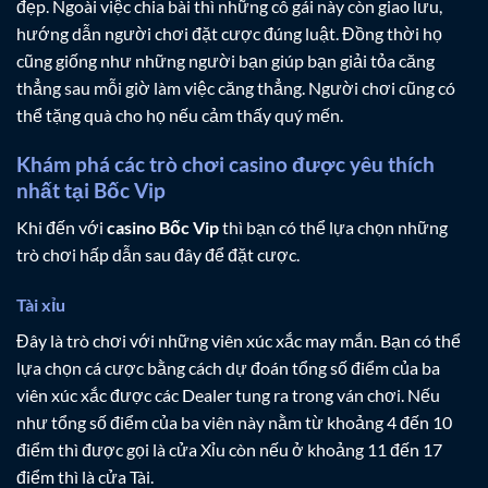
đẹp. Ngoài việc chia bài thì những cô gái này còn giao lưu,
hướng dẫn người chơi đặt cược đúng luật. Đồng thời họ
cũng giống như những người bạn giúp bạn giải tỏa căng
thẳng sau mỗi giờ làm việc căng thẳng. Người chơi cũng có
thể tặng quà cho họ nếu cảm thấy quý mến.
Khám phá các trò chơi casino được yêu thích
nhất tại Bốc Vip
Khi đến với
casino Bốc Vip
thì bạn có thể lựa chọn những
trò chơi hấp dẫn sau đây để đặt cược.
Tài xỉu
Đây là trò chơi với những viên xúc xắc may mắn. Bạn có thể
lựa chọn cá cược bằng cách dự đoán tổng số điểm của ba
viên xúc xắc được các Dealer tung ra trong ván chơi. Nếu
như tổng số điểm của ba viên này nằm từ khoảng 4 đến 10
điểm thì được gọi là cửa Xỉu còn nếu ở khoảng 11 đến 17
điểm thì là cửa Tài.