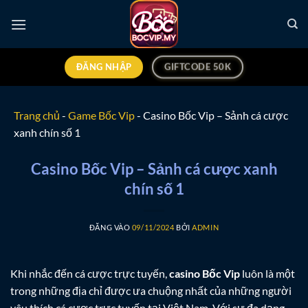
Bỏ
qua
nội
dung
GIFTCODE 50K
ĐĂNG NHẬP
Trang chủ
-
Game Bốc Vip
-
Casino Bốc Vip – Sảnh cá cược
xanh chín số 1
Casino Bốc Vip – Sảnh cá cược xanh
chín số 1
ĐĂNG VÀO
09/11/2024
BỞI
ADMIN
Khi nhắc đến cá cược trực tuyến,
casino Bốc Vip
luôn là một
trong những địa chỉ được ưa chuộng nhất của những người
yêu thích cá cược trực tuyến tại Việt Nam. Với sự đa dạng