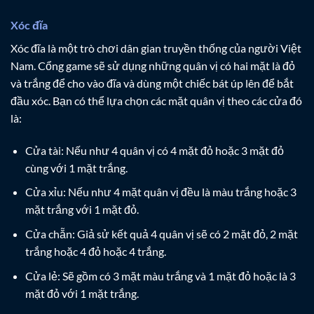
Xóc đĩa
Xóc đĩa là một trò chơi dân gian truyền thống của người Việt
Nam. Cổng game sẽ sử dụng những quân vị có hai mặt là đỏ
và trắng để cho vào đĩa và dùng một chiếc bát úp lên để bắt
đầu xóc. Bạn có thể lựa chọn các mặt quân vị theo các cửa đó
là:
Cửa tài: Nếu như 4 quân vị có 4 mặt đỏ hoặc 3 mặt đỏ
cùng với 1 mặt trắng.
Cửa xỉu: Nếu như 4 mặt quân vị đều là màu trắng hoặc 3
mặt trắng với 1 mặt đỏ.
Cửa chẵn: Giả sử kết quả 4 quân vị sẽ có 2 mặt đỏ, 2 mặt
trắng hoặc 4 đỏ hoặc 4 trắng.
Cửa lẻ: Sẽ gồm có 3 mặt màu trắng và 1 mặt đỏ hoặc là 3
mặt đỏ với 1 mặt trắng.