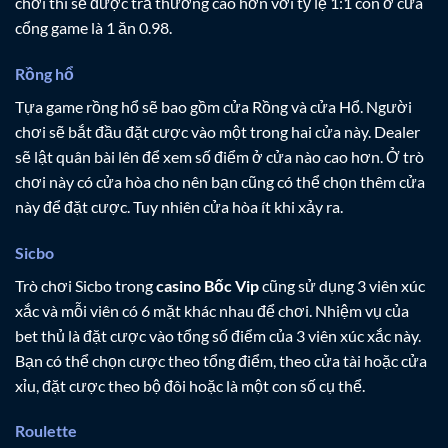
chơi thì sẽ được trả thưởng cao hơn với tỷ lệ 1:1 còn ở cửa
cổng game là 1 ăn 0.98.
Rồng hổ
Tựa game rồng hổ sẽ bao gồm cửa Rồng và cửa Hổ. Người
chơi sẽ bắt đầu đặt cược vào một trong hai cửa này. Dealer
sẽ lật quân bài lên để xem số điểm ở cửa nào cao hơn. Ở trò
chơi này có cửa hòa cho nên bạn cũng có thể chọn thêm cửa
này để đặt cược. Tuy nhiên cửa hòa ít khi xảy ra.
Sicbo
Trò chơi Sicbo trong
casino Bốc Vip
cũng sử dụng 3 viên xúc
xắc và mỗi viên có 6 mặt khác nhau để chơi. Nhiệm vụ của
bet thủ là đặt cược vào tổng số điểm của 3 viên xúc xắc này.
Bạn có thể chọn cược theo tổng điểm, theo cửa tài hoặc cửa
xỉu, đặt cược theo bộ đôi hoặc là một con số cụ thể.
Roulette