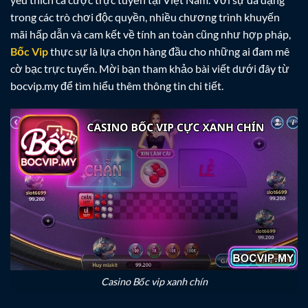
trong các trò chơi độc quyền, nhiều chương trình khuyến
mãi hấp dẫn và cam kết về tính an toàn cũng như hợp pháp,
Bốc Vip
thực sự là lựa chọn hàng đầu cho những ai đam mê
cờ bạc trực tuyến. Mời bạn tham khảo bài viết dưới đây từ
bocvip.my để tìm hiểu thêm thông tin chi tiết.
Casino Bốc vip xanh chín