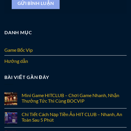
DANH MỤC
Game Bốc Vip
Hướng dẫn
BÀI VIẾT GẦN ĐÂY
Mini Game HITCLUB – Chơi Game Nhanh, Nhận
Thưởng Tức Thì Cùng BOCVIP
Chi Tiết Cách Nạp Tiền Ảo HIT CLUB – Nhanh, An
Toàn Sau 5 Phút