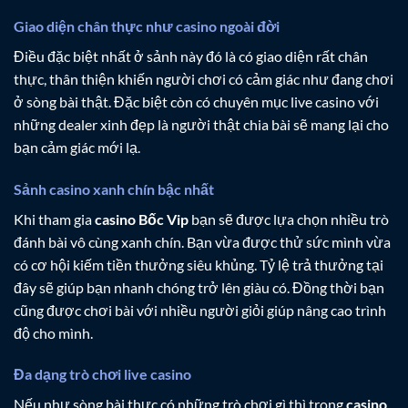
Giao diện chân thực như casino ngoài đời
Điều đặc biệt nhất ở sảnh này đó là có giao diện rất chân
thực, thân thiện khiến người chơi có cảm giác như đang chơi
ở sòng bài thật. Đặc biệt còn có chuyên mục live casino với
những dealer xinh đẹp là người thật chia bài sẽ mang lại cho
bạn cảm giác mới lạ.
Sảnh casino xanh chín bậc nhất
Khi tham gia
casino Bốc Vip
bạn sẽ được lựa chọn nhiều trò
đánh bài vô cùng xanh chín. Bạn vừa được thử sức mình vừa
có cơ hội kiếm tiền thưởng siêu khủng. Tỷ lệ trả thưởng tại
đây sẽ giúp bạn nhanh chóng trở lên giàu có. Đồng thời bạn
cũng được chơi bài với nhiều người giỏi giúp nâng cao trình
độ cho mình.
Đa dạng trò chơi live casino
Nếu như sòng bài thực có những trò chơi gì thì trong
casino