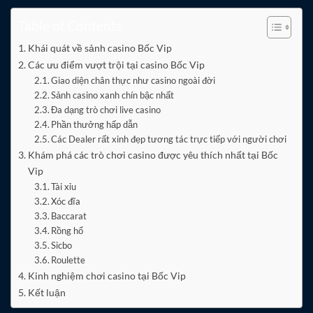
Table of Contents
Khái quát về sảnh casino Bốc Vip
Các ưu điểm vượt trội tại casino Bốc Vip
Giao diện chân thực như casino ngoài đời
Sảnh casino xanh chín bậc nhất
Đa dạng trò chơi live casino
Phần thưởng hấp dẫn
Các Dealer rất xinh đẹp tương tác trực tiếp với người chơi
Khám phá các trò chơi casino được yêu thích nhất tại Bốc
Vip
Tài xỉu
Xóc đĩa
Baccarat
Rồng hổ
Sicbo
Roulette
Kinh nghiệm chơi casino tại Bốc Vip
Kết luận